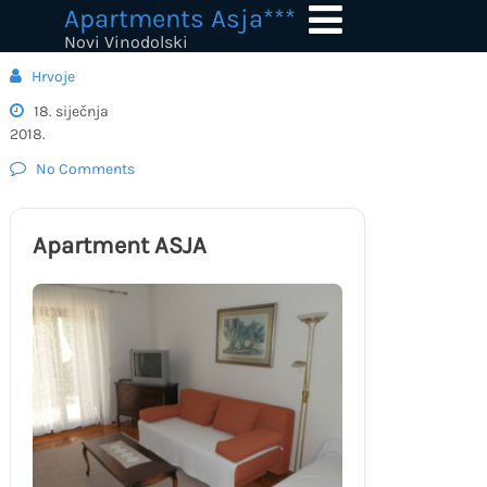
Skip
Apartments Asja***
to
Novi Vinodolski
content
Hrvoje
18. siječnja
2018.
No Comments
Apartment ASJA