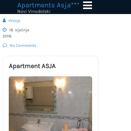
Skip
Apartments Asja***
to
Novi Vinodolski
content
Hrvoje
18. siječnja
2018.
No Comments
Apartment ASJA