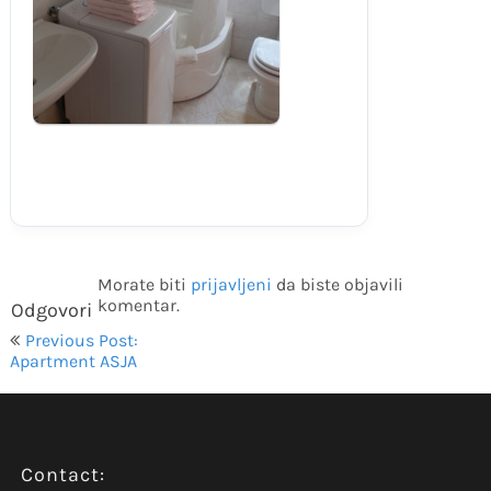
Morate biti
prijavljeni
da biste objavili
komentar.
Odgovori
Navigacija
Previous Post:
objava
Apartment ASJA
Contact: