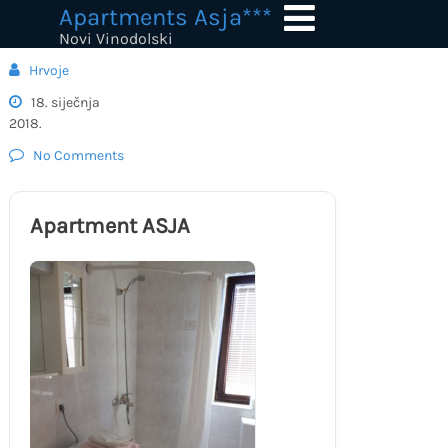
Skip
Apartments Asja***
to
Novi Vinodolski
content
Hrvoje
18. siječnja
2018.
No Comments
Apartment ASJA