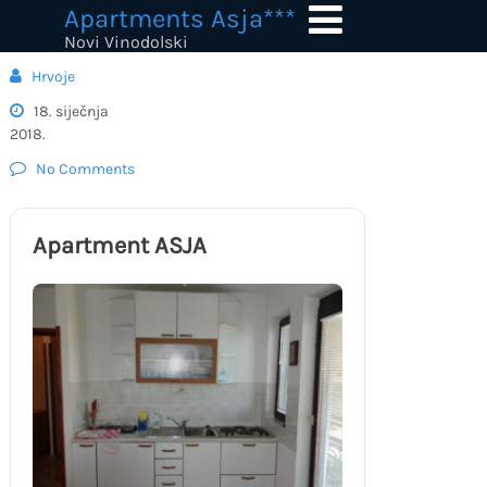
Skip
Apartments Asja***
to
Novi Vinodolski
content
Hrvoje
18. siječnja
2018.
No Comments
Apartment ASJA