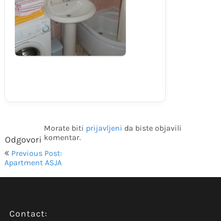
Morate biti
prijavljeni
da biste objavili
komentar.
Odgovori
Navigacija
Previous Post:
objava
Apartment ASJA
Contact: