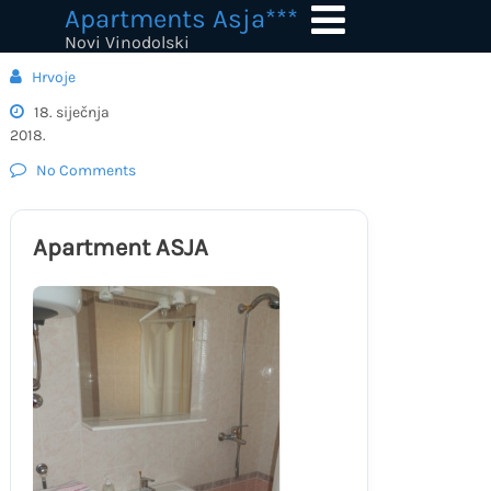
Skip
Apartments Asja***
to
Novi Vinodolski
content
Hrvoje
18. siječnja
2018.
No Comments
Apartment ASJA