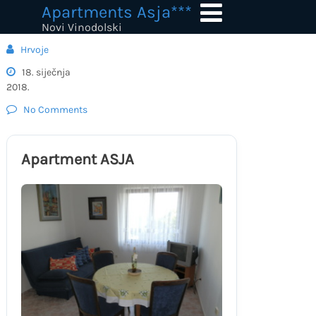
Skip
Apartments Asja***
to
Novi Vinodolski
content
Hrvoje
18. siječnja
2018.
No Comments
Apartment ASJA