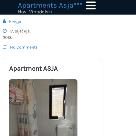
Skip
Apartments Asja***
to
Novi Vinodolski
content
Hrvoje
17. siječnja
2018.
No Comments
Apartment ASJA