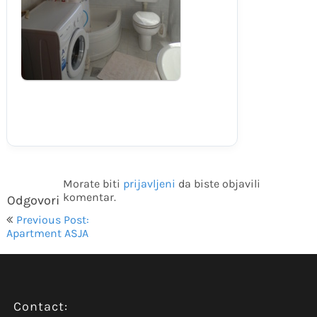
Morate biti
prijavljeni
da biste objavili
komentar.
Odgovori
Navigacija
Previous Post:
objava
Apartment ASJA
Contact: