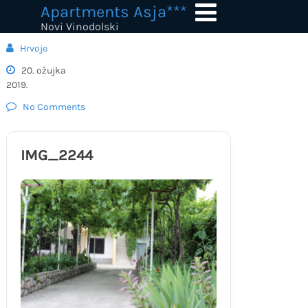
Skip
Apartments Asja***
to
Novi Vinodolski
content
Hrvoje
20. ožujka
2019.
No Comments
IMG_2244