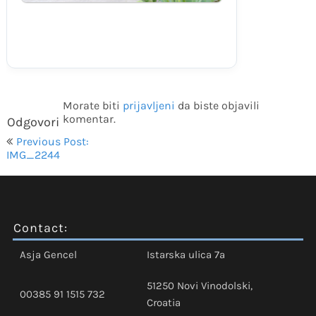
Morate biti
prijavljeni
da biste objavili
komentar.
Odgovori
Navigacija
Previous Post:
objava
IMG_2244
Contact:
Asja Gencel
Istarska ulica 7a
51250 Novi Vinodolski,
00385 91 1515 732
Croatia