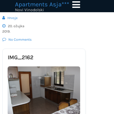
Skip
Apartments Asja***
to
Novi Vinodolski
content
Hrvoje
20. ožujka
2019.
No Comments
IMG_2162