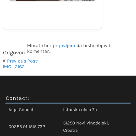
Morate biti
prijavljeni
da biste objavili
komentar.
Odgovori
Navigacija
Previous Post:
objava
IMG_2162
Contact:
Asja Gencel
Istarska ulica 7a
51250 Novi Vinodolski,
00385 91 1515 732
Croatia